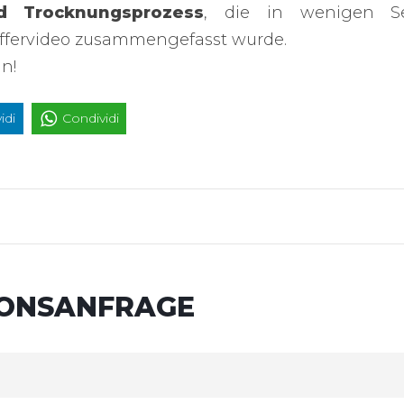
nd Trocknungsprozess
, die in wenigen S
affervideo zusammengefasst wurde.
n!
idi
Condividi
IONSANFRAGE