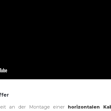
ffer
beit an der Montage einer
horizontalen Kab