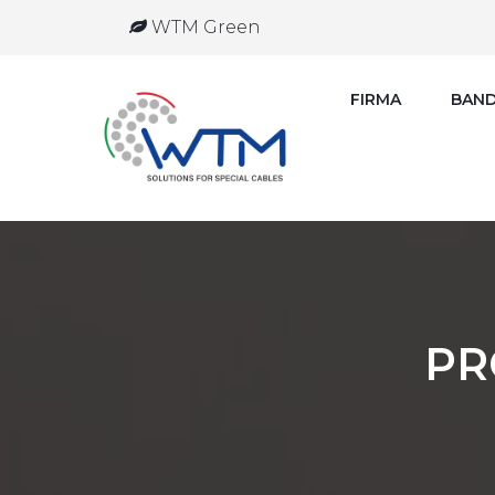
WTM Green
FIRMA
BAND
PR