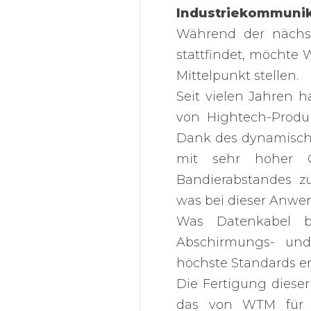
Industriekommunik
Während der nächst
stattfindet, möchte
Mittelpunkt stellen.
Seit vielen Jahren 
von Hightech-Prod
Dank des dynamische
mit sehr hoher G
Bandierabstandes z
was bei dieser Anwen
Was Datenkabel be
Abschirmungs- und 
höchste Standards er
Die Fertigung diese
das von WTM für di