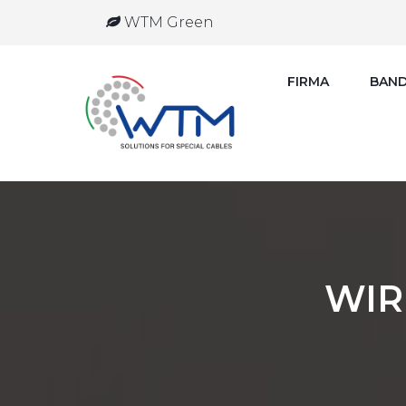
WTM Green
FIRMA
BAND
WIR