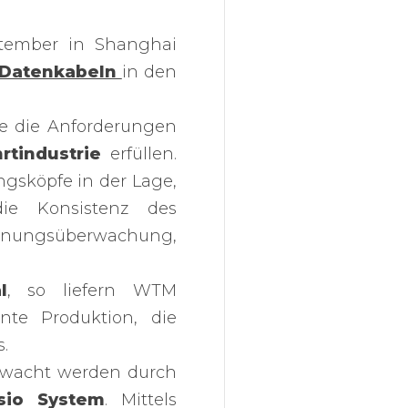
ptember in Shanghai
Datenkabeln
in den
he die Anforderungen
rtindustrie
erfüllen.
gsköpfe in der Lage,
ie Konsistenz des
annungsüberwachung,
l
, so liefern WTM
nte Produktion, die
.
erwacht werden durch
sio System
. Mittels