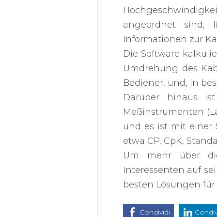
Hochgeschwindigke
angeordnet sind, 
Informationen zur Ka
Die Software kalkuli
Umdrehung des Kabe
Bediener, und, in be
Darüber hinaus i
Meßinstrumenten (Las
und es ist mit einer 
etwa CP, CpK, Stand
Um mehr über dies
Interessenten auf se
besten Lösungen für
Condividi
Condiv