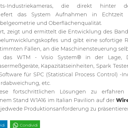
its-Industriekameras, die direkt hinter 
liefert das System Aufnahmen in Echtzeit 
belgeometrie und Oberflächenqualität.
ert, zeigt und ermittelt die Entwicklung des Band
lumwicklungskopfes und gibt eine sofortige
stimmten Fällen, an die Maschinensteuerung selb
st das WTM - Visio System® in der Lage, 
ermeßgeräte, Kapazitätseinheiten, Spark Tester
Software für SPC (Statistical Process Control) -
ardabweichung, etc.
e fortschrittlichen Lösungen zu erfahren
inem Stand W1A16 im Italian Pavilion auf der
Wire
 jedwede Produktionsanforderung zu präsentiere
idi
Condividi