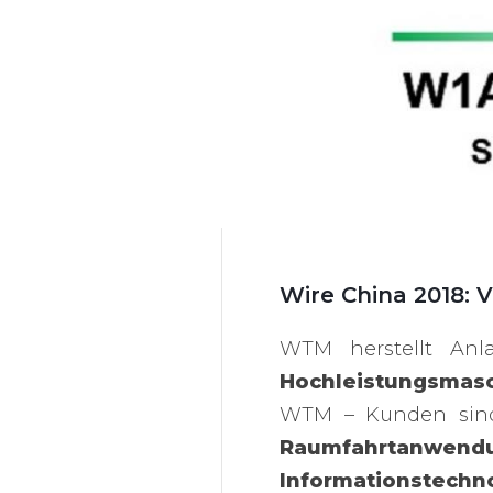
Wire China 2018: 
WTM herstellt Anla
Hochleistungsmasch
WTM – Kunden sind 
Raumfahrtanwe
Informationste