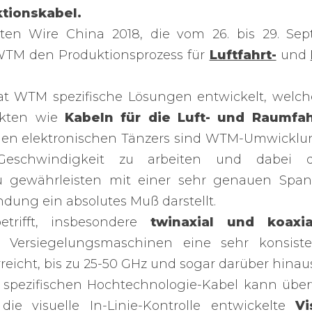
tionskabel.
en Wire China 2018, die vom 26. bis 29. Se
 WTM den Produktionsprozess für
Luftfahrt-
und
hat WTM spezifische Lösungen entwickelt, welc
ukten wie
Kabeln für die Luft- und Raumfah
n elektronischen Tänzers sind WTM-Umwicklun
eschwindigkeit zu arbeiten und dabei d
u gewährleisten mit einer sehr genauen Sp
dung ein absolutes Muß darstellt.
trifft, insbesondere
twinaxial und koaxia
Versiegelungsmaschinen eine sehr konsiste
reicht, bis zu 25-50 GHz und sogar darüber hinaus
r spezifischen Hochtechnologie-Kabel kann üb
e visuelle In-Linie-Kontrolle entwickelte
Vi