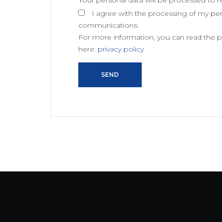
I agree with the processing of my per
communications.
For more information, you can read the pri
here:
privacy policy
SEND