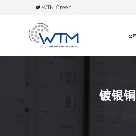
WTM Green
公
镀银铜