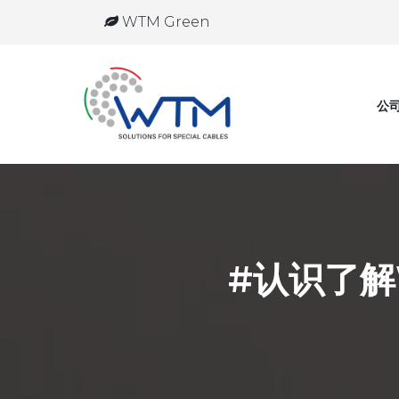
WTM Green
公
#认识了解