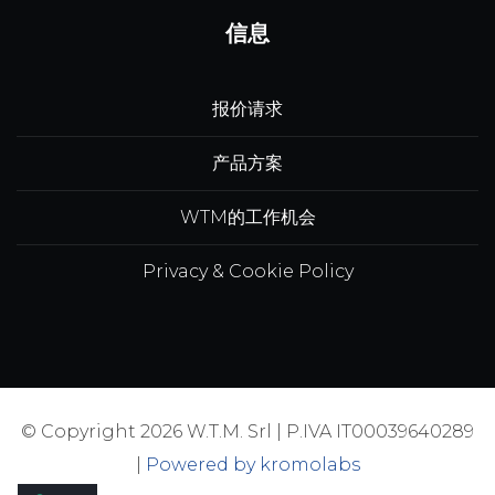
信息
报价请求
产品方案
WTM的工作机会
Privacy & Cookie Policy
© Copyright 2026 W.T.M. Srl | P.IVA IT00039640289
|
Powered by kromolabs