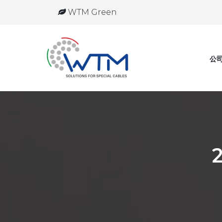
WTM Green
公