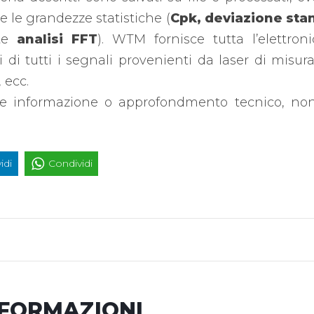
e le grandezze statistiche (
Cpk, deviazione sta
ite
analisi FFT
). WTM fornisce tutta l’elettron
 di tutti i segnali provenienti da laser di misura
 ecc.
ore informazione o approfondmento tecnico, non 
idi
Condividi
NFORMAZIONI