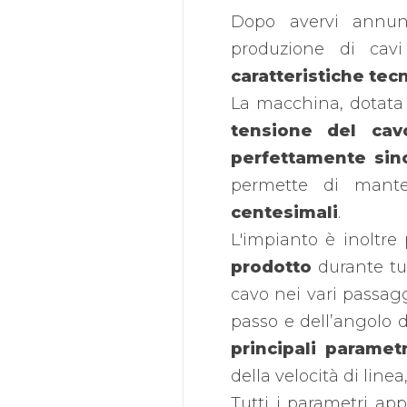
Dopo avervi annunci
produzione di cavi
caratteristiche tec
La macchina, dotata 
tensione del cav
perfettamente sinc
permette di mante
centesimali
.
L'impianto è inoltre
prodotto
durante tu
cavo nei vari passagg
passo e dell’angolo d
principali parametr
della velocità di linea
Tutti i parametri app