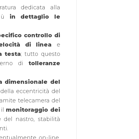
ratura dedicata alla
più
in dettaglio le
ecifico controllo di
locità di linea
e
a testa
; tutto questo
nterno di
tolleranze
ica dimensionale del
della eccentricità del
tramite telecamera del
 il
monitoraggio dei
 del nastro, stabilità
nti.
eventualmente on-line,