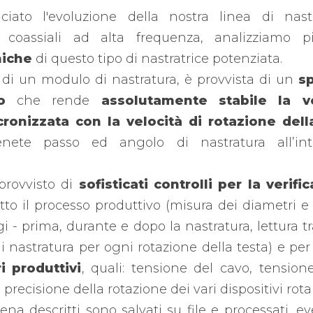
ato l'evoluzione della nostra linea di nast
 coassiali ad alta frequenza, analizziamo 
niche
di questo tipo di nastratrice potenziata.
di un modulo di nastratura, è provvista di un
sp
o
che rende
assolutamente stabile la ve
ronizzata con la velocità di rotazione dell
nete passo ed angolo di nastratura all’i
 provvisto di
sofisticati controlli per la verif
tto il processo produttivo (misura dei diametri e 
i - prima, durante e dopo la nastratura, lettura 
i nastratura per ogni rotazione della testa) e per
i produttivi
, quali: tensione del cavo, tensione
, precisione della rotazione dei vari dispositivi rota
ena descritti sono salvati su file e processati, 